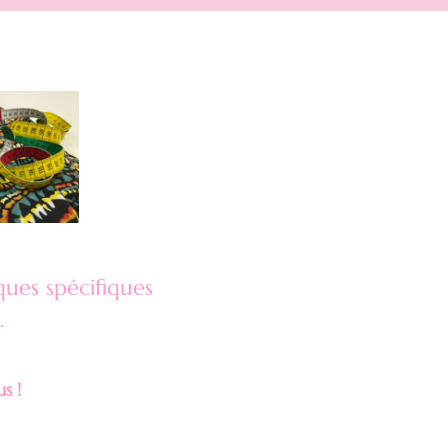
ues spécifiques
.
us !